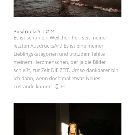
AusdrucksArt #24
Es ist schon ein Weilchen her, seit meiner
letzten AusdrucksArt! Es ist eine meiner
Lieblingskategorien und trotzdem fehlte
meinem Herzmenschen, der ja die Bilder
schießt, zur Zeit DIE ZEIT. Umso dankbarer bin
ich dann, wenn doch mal etwas Neues
zustande kommt. 🙂 Es...