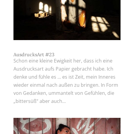
AusdrucksArt #23
Schon eine kleine Ewigkeit her, dass ich eine
Ausdrucksart aufs Papier gebracht habe. Ich
denke und fühle es … es ist Zeit, mein Inneres
wieder einmal nach außen zu bringen. In Form
von Gedanken, ummantelt von Gefühlen, die
„bittersüß“ aber auch...