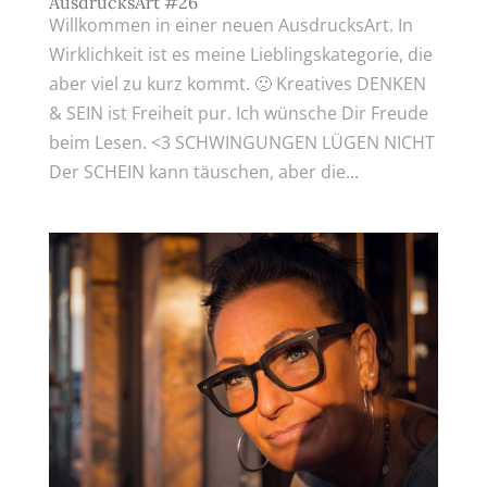
AusdrucksArt #26
Willkommen in einer neuen AusdrucksArt. In
Wirklichkeit ist es meine Lieblingskategorie, die
aber viel zu kurz kommt. 🙁 Kreatives DENKEN
& SEIN ist Freiheit pur. Ich wünsche Dir Freude
beim Lesen. <3 SCHWINGUNGEN LÜGEN NICHT
Der SCHEIN kann täuschen, aber die...