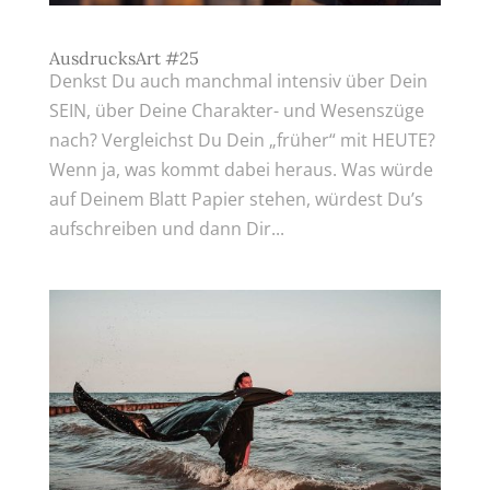
AusdrucksArt #25
Denkst Du auch manchmal intensiv über Dein
SEIN, über Deine Charakter- und Wesenszüge
nach? Vergleichst Du Dein „früher“ mit HEUTE?
Wenn ja, was kommt dabei heraus. Was würde
auf Deinem Blatt Papier stehen, würdest Du’s
aufschreiben und dann Dir...