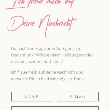
Ich freue mich auf
Deine Nachricht
Du hast eine Frage oder Anregung zu
FrauenPunk? Willst einfach Hallo sagen oder
mit mir zusammenarbeiten?
Ich freue mich auf Deine Nachricht und
antworte Dir so bald wie möglich. Danke.
N
E
a
-
m
M
N
e
a