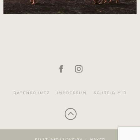
DATENSCHUTZ
IMPRESSUM
SCHREIB MIR
:
BUILT WITH LOVE BY J. MAYER