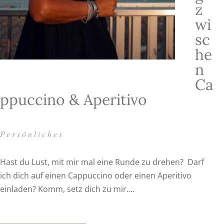
z
wi
sc
he
n
Ca
ppuccino & Aperitivo
Persönliches
Hast du Lust, mit mir mal eine Runde zu drehen? Darf
ich dich auf einen Cappuccino oder einen Aperitivo
einladen? Komm, setz dich zu mir....