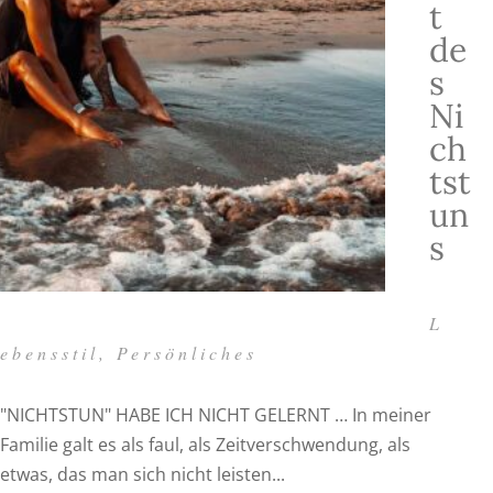
t
de
s
Ni
ch
tst
un
s
L
ebensstil
,
Persönliches
"NICHTSTUN" HABE ICH NICHT GELERNT … In meiner
Familie galt es als faul, als Zeitverschwendung, als
etwas, das man sich nicht leisten...