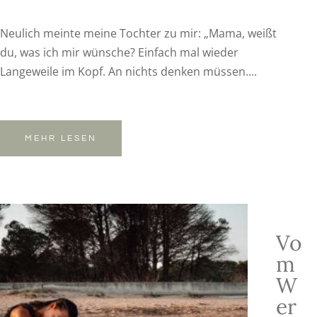
Neulich meinte meine Tochter zu mir: „Mama, weißt
du, was ich mir wünsche? Einfach mal wieder
Langeweile im Kopf. An nichts denken müssen....
MEHR LESEN
Vo
m
W
er