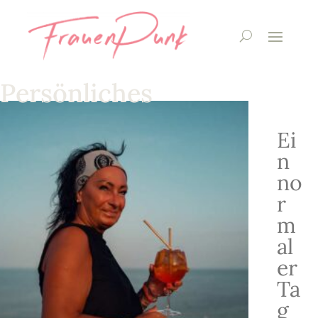
Persönliches
Ei
n
no
r
m
al
er
Ta
g