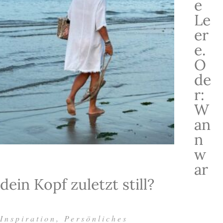
e
Le
er
e.
O
de
r:
W
an
n
w
ar
dein Kopf zuletzt still?
Inspiration
,
Persönliches