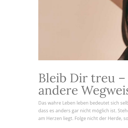
Bleib Dir treu 
andere Wegwei
Das wahre Leben leben bedeutet sich selb
dass es anders gar nicht möglich ist. Ste
am Herzen liegt. Folge nicht der Herde, s