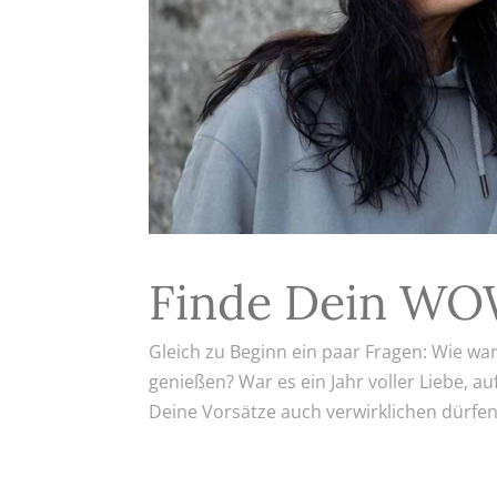
Finde Dein WOW
Gleich zu Beginn ein paar Fragen: Wie wa
genießen? War es ein Jahr voller Liebe,
Deine Vorsätze auch verwirklichen dürfen? 