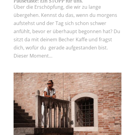
Pausetaste: Ein STOPP für uns.
Über die Erschöpfung, die wir zu lange
übergehen. Kennst du das, wenn du morgens
aufstehst und der Tag sich schon schwer
anfühlt, bevor er überhaupt begonnen hat? Du
sitzt da mit deinem Becher Kaffe und fragst
dich, wofür du gerade aufgestanden bist.
Dieser Moment...