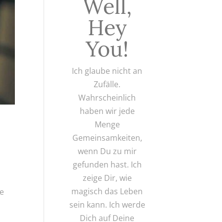
Well,
Hey
You!
Ich glaube nicht an
Zufälle.
Wahrscheinlich
haben wir jede
Menge
Gemeinsamkeiten,
wenn Du zu mir
gefunden hast. Ich
zeige Dir, wie
magisch das Leben
de
sein kann. Ich werde
Dich auf Deine