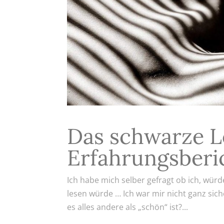
Das schwarze L
Erfahrungsberi
Ich habe mich selber gefragt ob ich, würd
lesen würde … Ich war mir nicht ganz si
es alles andere als „schön“ ist?...