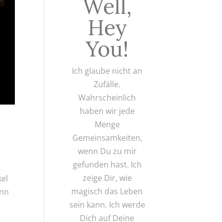
Well,
Hey
You!
Ich glaube nicht an
Zufälle.
Wahrscheinlich
haben wir jede
Menge
Gemeinsamkeiten,
wenn Du zu mir
gefunden hast. Ich
zeige Dir, wie
kel
magisch das Leben
enn
sein kann. Ich werde
Dich auf Deine