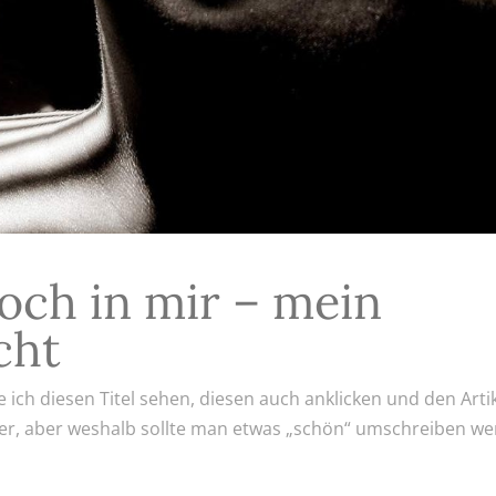
och in mir – mein
cht
e ich diesen Titel sehen, diesen auch anklicken und den Arti
cher, aber weshalb sollte man etwas „schön“ umschreiben w