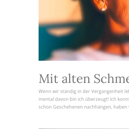
Mit alten Schm
Wenn wir ständig in der Vergangenheit leb
mental davon bin ich überzeugt! Ich konnt
schon Geschehenen nachhängen, haben wir