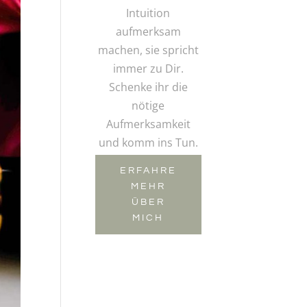
Intuition
aufmerksam
machen, sie spricht
immer zu Dir.
Schenke ihr die
nötige
Aufmerksamkeit
und komm ins Tun.
ERFAHRE
MEHR
ÜBER
MICH