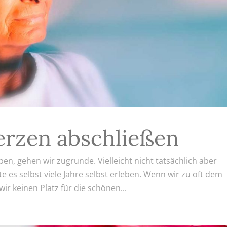
erzen abschließen
en, gehen wir zugrunde. Vielleicht nicht tatsächlich aber
e es selbst viele Jahre selbst erleben. Wenn wir zu oft dem
 keinen Platz für die schönen...