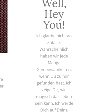
Well,
Hey
You!
Ich glaube nicht an
Zufälle.
Wahrscheinlich
haben wir jede
Menge
t
Gemeinsamkeiten,
wenn Du zu mir
re
gefunden hast. Ich
er
zeige Dir, wie
magisch das Leben
sein kann. Ich werde
Dich auf Deine