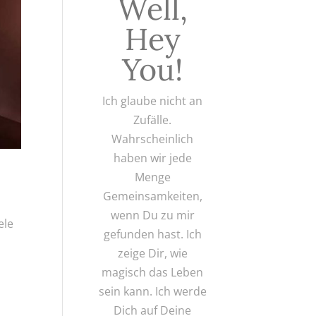
Well,
Hey
You!
Ich glaube nicht an
Zufälle.
Wahrscheinlich
haben wir jede
Menge
Gemeinsamkeiten,
wenn Du zu mir
ele
gefunden hast. Ich
zeige Dir, wie
magisch das Leben
sein kann. Ich werde
Dich auf Deine