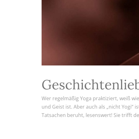
Geschichtenlie
Wer regelmäßig Yoga praktiziert, weiß wi
und Geist ist. Aber auch als „nicht Yogi“
Tatsachen beruht, lesenswert! Sie trifft de