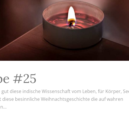
be #25
e gut diese indische Wissenschaft vom Leben, für Körper, Se
 ist diese besinnliche Weihnachtsgeschichte die auf wahren
n...