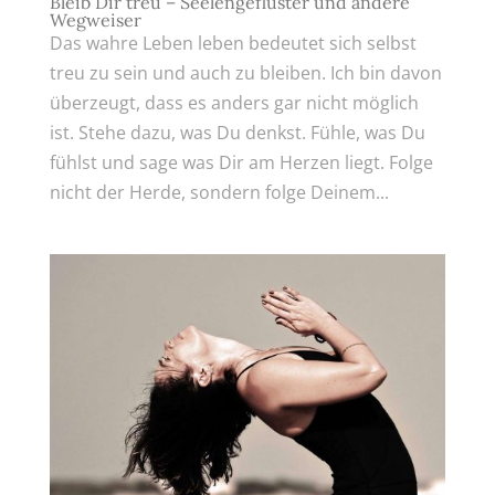
Bleib Dir treu – Seelengeflüster und andere
Wegweiser
Das wahre Leben leben bedeutet sich selbst
treu zu sein und auch zu bleiben. Ich bin davon
überzeugt, dass es anders gar nicht möglich
ist. Stehe dazu, was Du denkst. Fühle, was Du
fühlst und sage was Dir am Herzen liegt. Folge
nicht der Herde, sondern folge Deinem...