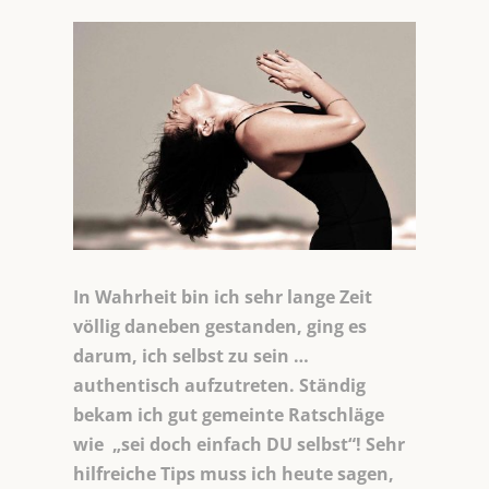
In Wahrheit bin ich sehr lange Zeit
völlig daneben gestanden, ging es
darum, ich selbst zu sein …
authentisch aufzutreten. Ständig
bekam ich gut gemeinte Ratschläge
wie „sei doch einfach DU selbst“! Sehr
hilfreiche Tips muss ich heute sagen,