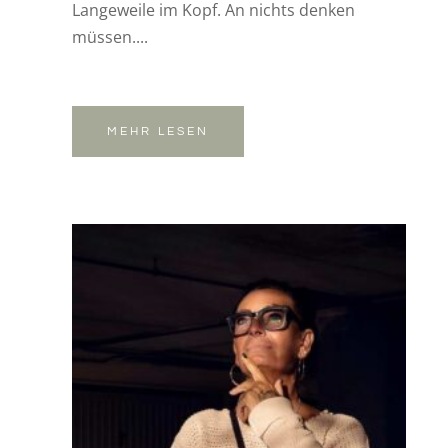
Langeweile im Kopf. An nichts denken
müssen....
MEHR LESEN