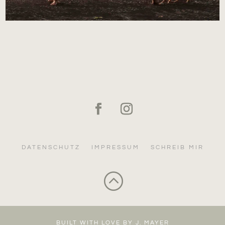
DATENSCHUTZ
IMPRESSUM
SCHREIB MIR
:
BUILT WITH LOVE BY J. MAYER