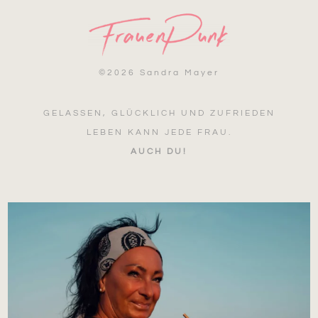
©
2026 Sandra Mayer
GELASSEN, GLÜCKLICH UND ZUFRIEDEN
LEBEN KANN JEDE FRAU.
AUCH DU!