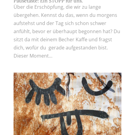
Pausetaste: Ein STOPP für uns.
Über die Erschöpfung, die wir zu lange
übergehen. Kennst du das, wenn du morgens
aufstehst und der Tag sich schon schwer
anfühlt, bevor er überhaupt begonnen hat? Du
sitzt da mit deinem Becher Kaffe und fragst
dich, wofür du gerade aufgestanden bist.
Dieser Moment...