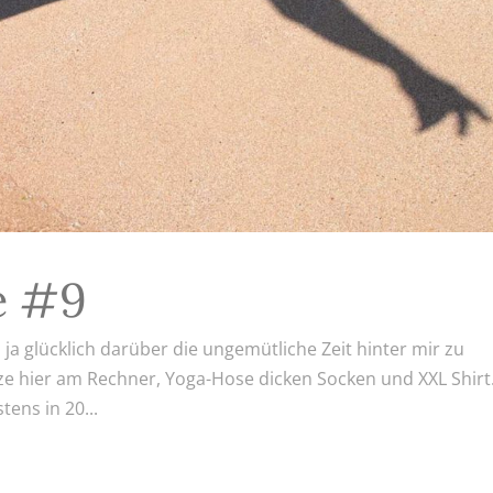
e #9
n ja glücklich darüber die ungemütliche Zeit hinter mir zu
itze hier am Rechner, Yoga-Hose dicken Socken und XXL Shirt
tens in 20...