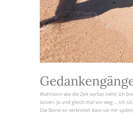
Gedankengäng
Wahnsinn wie die Zeit vorbei zieht! Ich bi
lassen. Ja und gleich mal vor weg … ich s
Die Beine so verknotet dass sie mir spätes