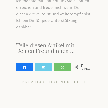
Ich möchte mit FrauenPunk viele Frauen
erreichen und freue mich wenn Du
diesen Artikel teilst und weiterempfiehlst.
Ich bin Dir für jede Unterstützung
dankbar!
Teile diesen Artikel mit
Deinen Freundinnen …
0
Teilen
E-Mail
WhatsApp
SHARES
←
PREVIOUS POST
NEXT POST
→