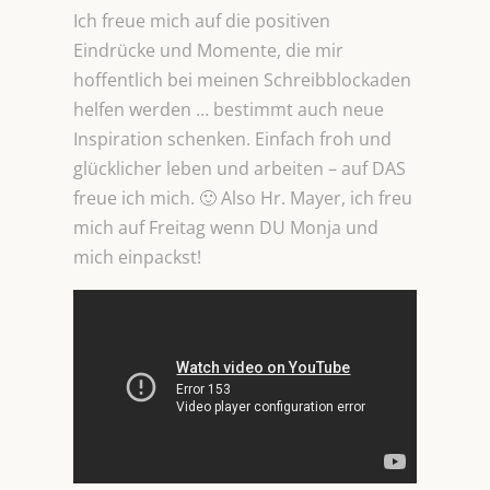
Ich freue mich auf die positiven
Eindrücke und Momente, die mir
hoffentlich bei meinen Schreibblockaden
helfen werden … bestimmt auch neue
Inspiration schenken. Einfach froh und
glücklicher leben und arbeiten – auf DAS
freue ich mich. 🙂 Also Hr. Mayer, ich freu
mich auf Freitag wenn DU Monja und
mich einpackst!