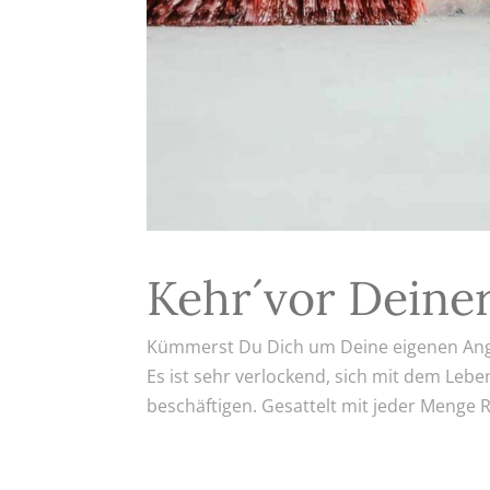
Kehr´vor Deine
Kümmerst Du Dich um Deine eigenen Ang
Es ist sehr verlockend, sich mit dem Le
beschäftigen. Gesattelt mit jeder Menge Ra