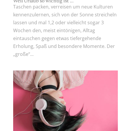
Weil Urlaub so wichtig ist …
Taschen packen, verreisen um neue Kulturen
kennenzulernen, sich von der Sonne streicheln
lassen und mal 1,2 oder vielleicht sogar 3
Wochen den, meist eintönigen, Alltag
eintauschen gegen etwas tiefergehende
Erholung, Spaß und besondere Momente. Der
„große“...