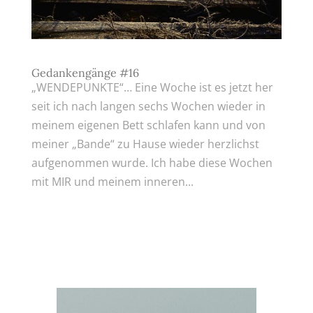
Gedankengänge #16
„WENDEPUNKTE“… Eine Woche ist es jetzt her
seit ich nach langen sechs Wochen wieder in
meinem eigenen Bett schlafen kann und von
meiner „Bande“ zu Hause wieder herzlichst
aufgenommen wurde. Ich habe diese Wochen
mit MIR und meinem inneren...