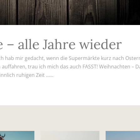
 – alle Jahre wieder
r ich hab mir gedacht, wenn die Supermärkte kurz nach Oster
auffahren, trau ich mich das auch FASST! Weihnachten – D
nlich ruhigen Zeit …...