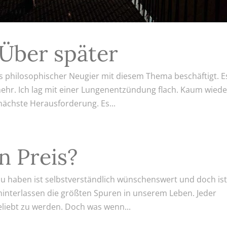
 Über später
s philosophischer Neugier mit diesem Thema beschäftigt. E
mehr. Ich lag mit einer Lungenentzündung flach. Kaum wiede
nächste Herausforderung. Es...
n Preis?
u haben ist selbstverständlich wünschenswert und doch is
 hinterlassen die größten Spuren in unserem Leben. Jeder
liebt zu werden. Doch was wenn...