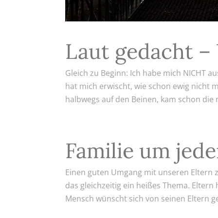
Laut gedacht –
Gleich zu Beginn: Ich habe mich NICHT au
hat mich erwischt, wie schon ewig nicht 
halbwegs auf den Beinen, kam schon die 
Familie um jede
Einen guten Umgang mit unseren Eltern z
das gleichzeitig ein heißes Thema. Eltern
Mensch wünscht sich von seinen Eltern ge