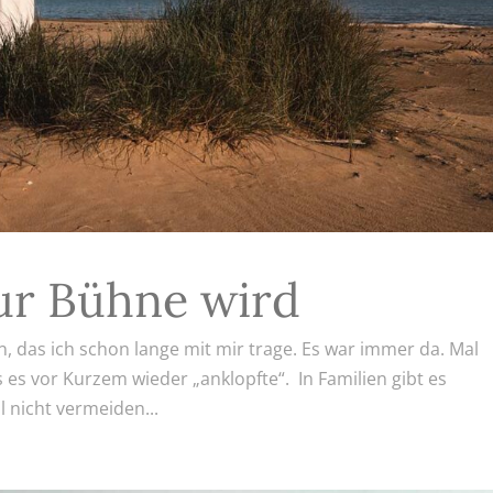
ur Bühne wird
, das ich schon lange mit mir trage. Es war immer da. Mal
s es vor Kurzem wieder „anklopfte“. In Familien gibt es
 nicht vermeiden...