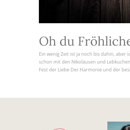
Oh du Fröhliche
Ein wenig Zeit ist ja noch bis dahin, abe
schon mit den Nikoläusen und Lebkuchen 
Fest der Liebe Der Harmonie und der besin