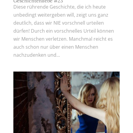
Geschichtenliebe #23
Diese rührende Geschichte, die ich heute
unbedingt weitergeben will, zeigt uns ganz
deutlich, dass wir NIE vorschnell urteilen
dürfen! Durch ein vorschnelles Urteil können
wir Menschen verletzen. Manchmal reicht es
auch schon nur über einen Menschen
nachzudenken und...