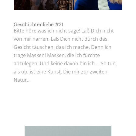
Geschichtenliebe #21
Bitte höre was ich nicht sage! Laß Dich nicht
von mir narren. Laß Dich nicht durch das
Gesicht täuschen, das ich mache. Denn ich
trage Masken! Masken, die ich fürchte
abzulegen. Und keine davon bin ich … So tun,
als ob, ist eine Kunst. Die mir zur zweiten
Natur...