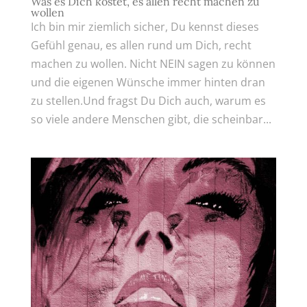
Was es Dich kostet, es allen recht machen zu
wollen
Ich bin mir ziemlich sicher, Du kennst dieses
Gefühl genau, es allen rund um Dich, recht
machen zu wollen. Nicht NEIN sagen zu können
und die eigenen Wünsche immer hinten dran
zu stellen.Und fragst Du Dich auch, warum es
so viele andere Menschen gibt, die scheinbar...