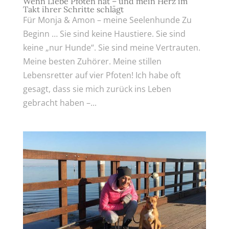
Wenn Liebe Pfoten hat – und mein Herz im
Takt ihrer Schritte schlägt
Für Monja & Amon – meine Seelenhunde Zu
Beginn … Sie sind keine Haustiere. Sie sind
keine „nur Hunde“. Sie sind meine Vertrauten.
Meine besten Zuhörer. Meine stillen
Lebensretter auf vier Pfoten! Ich habe oft
gesagt, dass sie mich zurück ins Leben
gebracht haben –...