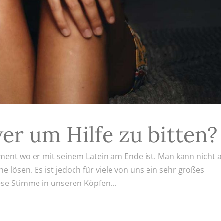
wer um Hilfe zu bitten?
nt wo er mit seinem Latein am Ende ist. Man kann nicht a
e lösen. Es ist jedoch für viele von uns ein sehr großes
ese Stimme in unseren Köpfen...