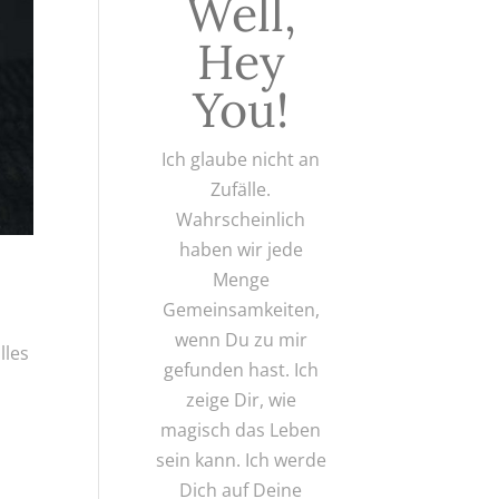
Well,
Hey
You!
Ich glaube nicht an
Zufälle.
Wahrscheinlich
haben wir jede
Menge
Gemeinsamkeiten,
wenn Du zu mir
lles
gefunden hast. Ich
zeige Dir, wie
magisch das Leben
sein kann. Ich werde
Dich auf Deine