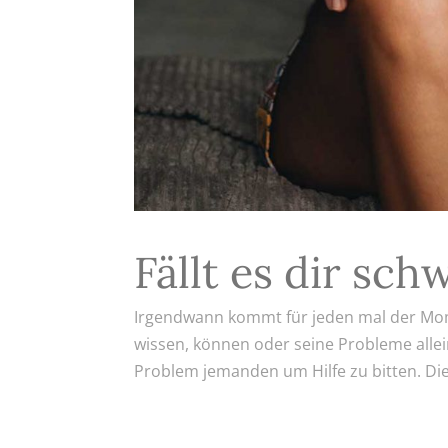
Fällt es dir sch
Irgendwann kommt für jeden mal der Mome
wissen, können oder seine Probleme allein
Problem jemanden um Hilfe zu bitten. Di