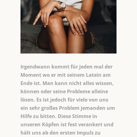
Irgendwann kommt für jeden mal der
Moment wo er mit seinem Latein am
Ende ist. Man kann nicht alles wissen,
können oder seine Probleme alleine
lösen. Es ist jedoch für viele von uns
ein sehr großes Problem jemanden um
Hilfe zu bitten. Diese Stimme in
unseren Köpfen ist fest verankert und
hält uns ab den ersten Impuls zu