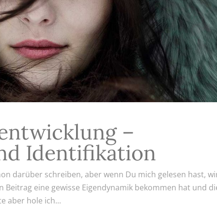
sentwicklung –
nd Identifikation
chon darüber schreiben, aber wenn Du mich gelesen hast, wi
in Beitrag eine gewisse Eigendynamik bekommen hat und di
e aber hole ich...