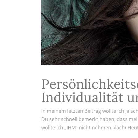
Persönlichkeit
Individualität u
In meinem letzten Beitrag wollte ich ja s
Du sehr schnell bemerkt haben, dass me
wollte ich „IHM“ nicht nehmen. ›lach‹ Heut