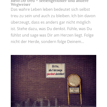
Bleib Dir treu – Seelengeflüster und andere
Wegweiser
Das wahre Leben leben bedeutet sich selbst
treu zu sein und auch zu bleiben. Ich bin davon
überzeugt, dass es anders gar nicht möglich
ist. Stehe dazu, was Du denkst. Fühle, was Du
fühlst und sage was Dir am Herzen liegt. Folge
nicht der Herde, sondern folge Deinem...