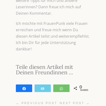
weitere Tipps für mich und andere
Leserinnen? Dann freue ich mich auf
Deinen Kommentar.
Ich möchte mit FrauenPunk viele Frauen
erreichen und freue mich wenn Du
diesen Artikel teilst und weiterempfiehlst.
Ich bin Dir für jede Unterstützung
dankbar!
Teile diesen Artikel mit
Deinen Freundinnen …
0
Teilen
E-Mail
WhatsApp
SHARES
←
PREVIOUS POST
NEXT POST
→