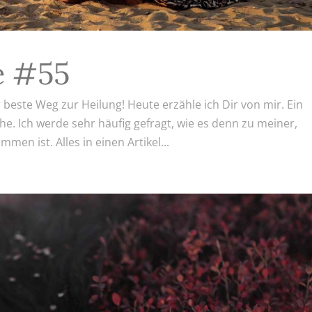
e #55
beste Weg zur Heilung! Heute erzähle ich Dir von mir. Ein
che. Ich werde sehr häufig gefragt, wie es denn zu meiner,
n ist. Alles in einen Artikel...