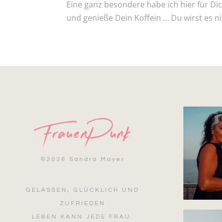
Eine ganz besondere habe ich hier für Di
und genieße Dein Koffein … Du wirst es ni
©
2026 Sandra Mayer
GELASSEN, GLÜCKLICH UND
ZUFRIEDEN
LEBEN KANN JEDE FRAU.