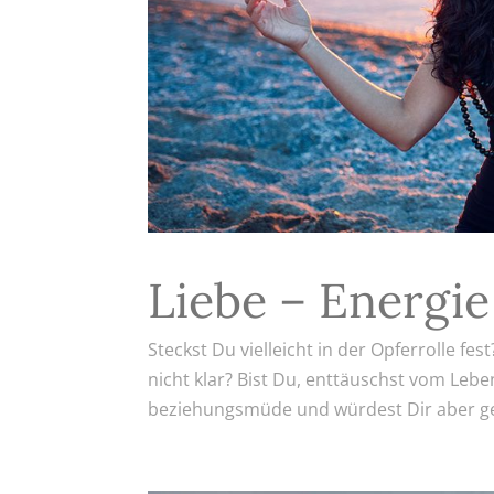
Liebe – Energie
Steckst Du vielleicht in der Opferrolle
nicht klar? Bist Du, enttäuschst vom Leb
beziehungsmüde und würdest Dir aber ger