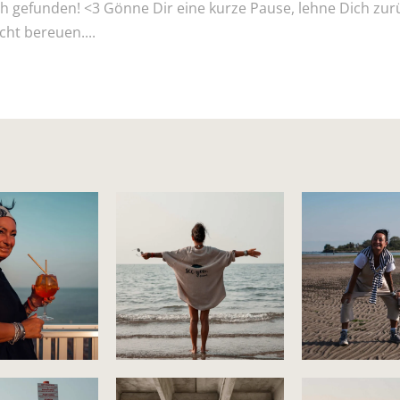
ch gefunden! <3 Gönne Dir eine kurze Pause, lehne Dich zur
cht bereuen....