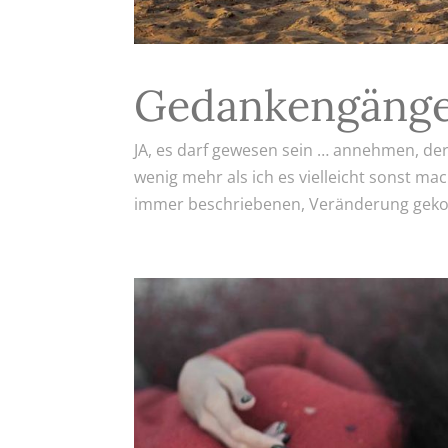
Gedankengäng
JA, es darf gewesen sein … annehmen, der 
wenig mehr als ich es vielleicht sonst ma
immer beschriebenen, Veränderung gekomme