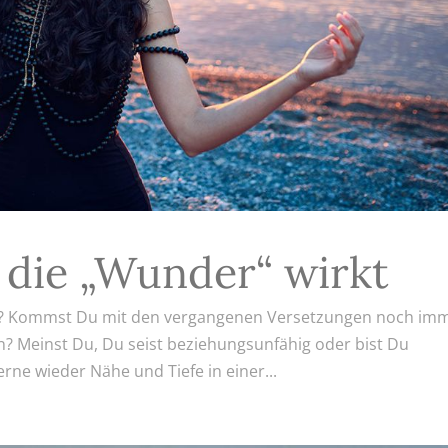
 die „Wunder“ wirkt
 fest? Kommst Du mit den vergangenen Versetzungen noch im
en? Meinst Du, Du seist beziehungsunfähig oder bist Du
ne wieder Nähe und Tiefe in einer...