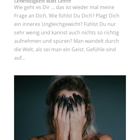
Lebendigkeit statt Leere
Wie geht es Dir … das ist wieder mal meine
Frage an Dich. Wie fühlst Du Dich? Plagt Dich
ein inneres Ungleichgewicht? Fühlst Du nur
sehr wenig und kannst auch nichts so richtig
aufnehmen und spüren? Man wandelt durch
die Welt, als sei man ein Geist. Gefühle sind
auf...