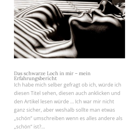
Das schwarze Loch in mir – mein
Erfahrungsbericht
Ich habe mich selber gefragt ob ich, würde ich
diesen Titel sehen, diesen auch anklicken und
den Artikel lesen würde … Ich war mir nicht
ganz sicher, aber weshalb sollte man etwas
„schön“ umschreiben wenn es alles andere als
„schön“ ist?...