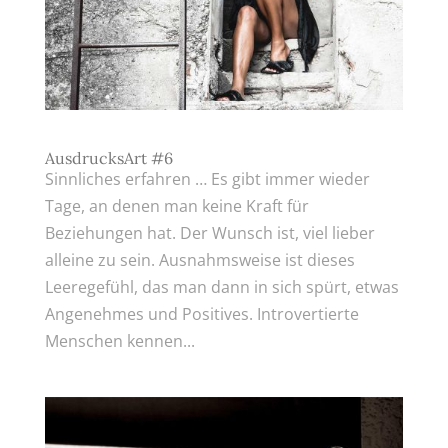
AusdrucksArt #6
Sinnliches erfahren … Es gibt immer wieder
Tage, an denen man keine Kraft für
Beziehungen hat. Der Wunsch ist, viel lieber
alleine zu sein. Ausnahmsweise ist dieses
Leeregefühl, das man dann in sich spürt, etwas
Angenehmes und Positives. Introvertierte
Menschen kennen...