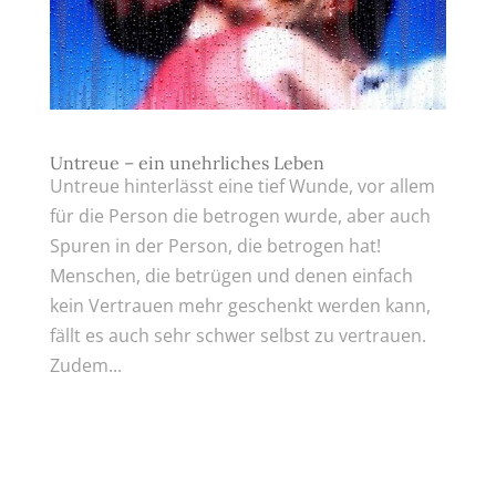
Untreue – ein unehrliches Leben
Untreue hinterlässt eine tief Wunde, vor allem
für die Person die betrogen wurde, aber auch
Spuren in der Person, die betrogen hat!
Menschen, die betrügen und denen einfach
kein Vertrauen mehr geschenkt werden kann,
fällt es auch sehr schwer selbst zu vertrauen.
Zudem...