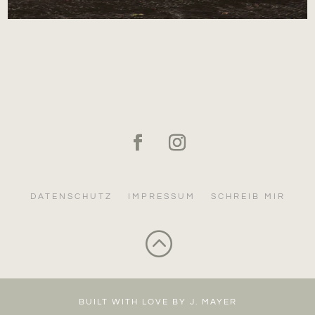
DATENSCHUTZ
IMPRESSUM
SCHREIB MIR
:
BUILT WITH LOVE BY J. MAYER