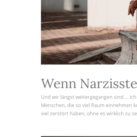
Wenn Narzisste
Und wir längst weitergegangen sind … Ich
Menschen, die so viel Raum einnehmen ko
viel zerstört haben, ohne es wirklich zu s