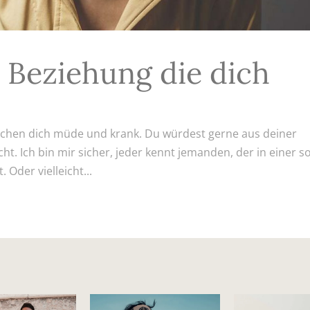
 Beziehung die dich
machen dich müde und krank. Du würdest gerne aus deiner
ht. Ich bin mir sicher, jeder kennt jemanden, der in einer s
. Oder vielleicht...