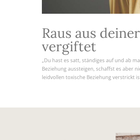
Raus aus deiner
vergiftet
„Du hast es satt, ständiges auf und ab 
Beziehung aussteigen, schaffst es aber nic
leidvollen toxische Beziehung verstrickt ist