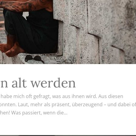
n alt werden
 habe mich oft gefragt, was aus ihnen wird. Aus diesen
nnten. Laut, mehr als präsent, überzeugend – und dabei of
ehen! Was passiert, wenn die...