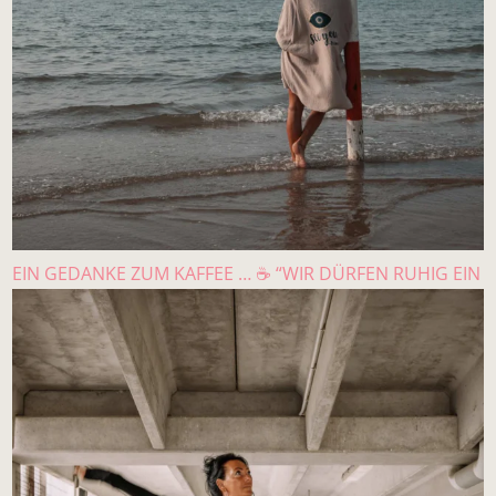
EIN GEDANKE ZUM KAFFEE … ☕️ “WIR DÜRFEN RUHIG EIN