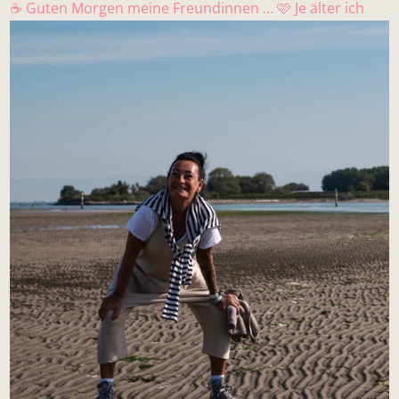
☕ Guten Morgen meine Freundinnen … 🩷 Je älter ich