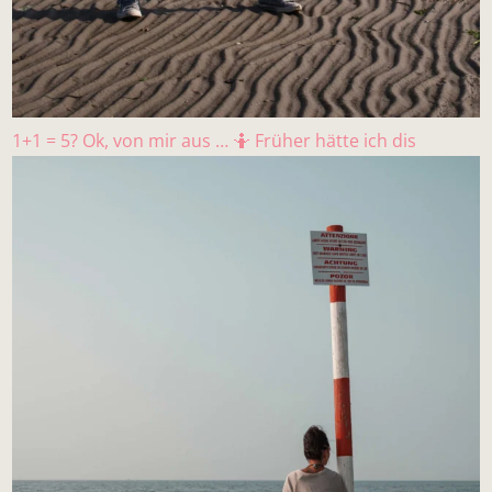
1+1 = 5? Ok, von mir aus … 🤷 Früher hätte ich dis