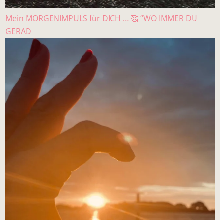
Mein MORGENIMPULS für DICH … 🥰 “WO IMMER DU
GERAD