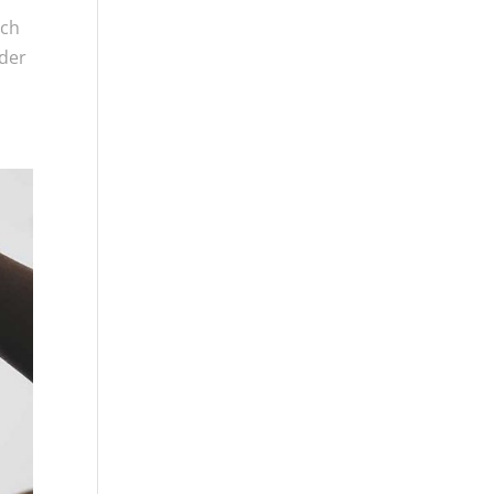
ich
 der