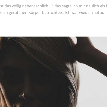
t das völlig nebensächlich …“ das sagte ich mir neulich als 
Form geratenen Körper betrachtete. Ich war wieder mal auf