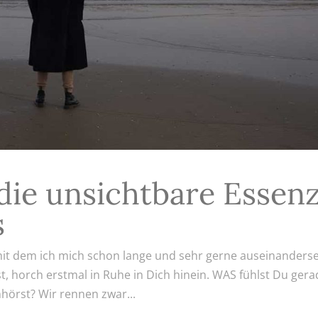
die unsichtbare Essen
s
mit dem ich mich schon lange und sehr gerne auseinanderse
t, horch erstmal in Ruhe in Dich hinein. WAS fühlst Du gera
hörst? Wir rennen zwar...