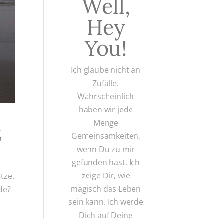
Well,
Hey
You!
Ich glaube nicht an
Zufälle.
Wahrscheinlich
haben wir jede
Menge
z
Gemeinsamkeiten,
wenn Du zu mir
gefunden hast. Ich
zeige Dir, wie
tze.
magisch das Leben
de?
sein kann. Ich werde
Dich auf Deine