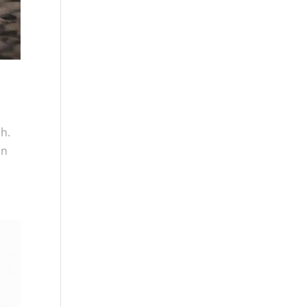
h.
in