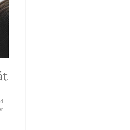
ät
nd
er