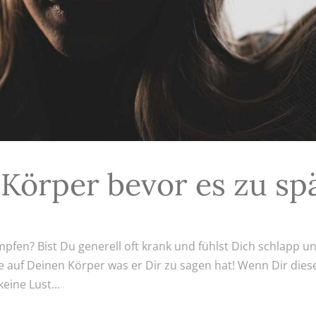
Körper bevor es zu sp
mpfen? Bist Du generell oft krank und fühlst Dich schlapp u
re auf Deinen Körper was er Dir zu sagen hat! Wenn Dir dies
eine Lust...