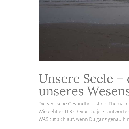
Unsere Seele – 
unseres Wesen
Die seelische Gesundheit ist ein Thema, 
Wie geht es DIR? Bevor Du jetzt antwortes
WAS tut sich auf, wenn Du ganz genau hin