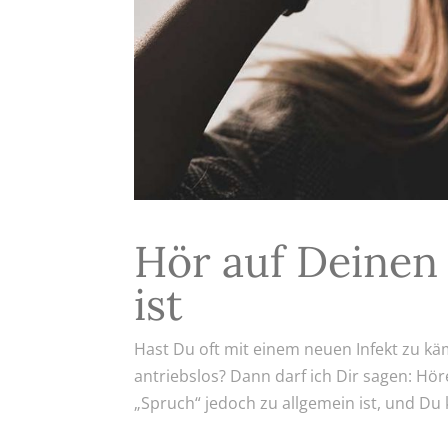
Hör auf Deinen 
ist
Hast Du oft mit einem neuen Infekt zu kä
antriebslos? Dann darf ich Dir sagen: Hö
„Spruch“ jedoch zu allgemein ist, und Du k