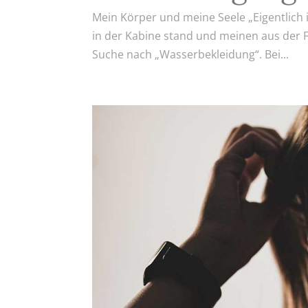
Mein Körper und meine Seele „Eigentlich is
in der Kabine stand und meinen aus der 
Suche nach „Wasserbekleidung“. Bei...