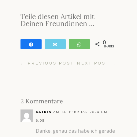
Teile diesen Artikel mit
Deinen Freundinnen …
0
Teilen
E-Mail
WhatsApp
SHARES
←
PREVIOUS POST
NEXT POST
→
2 Kommentare
KATRIN
AM 14. FEBRUAR 2024 UM
6:08
Danke, genau das habe ich gerade