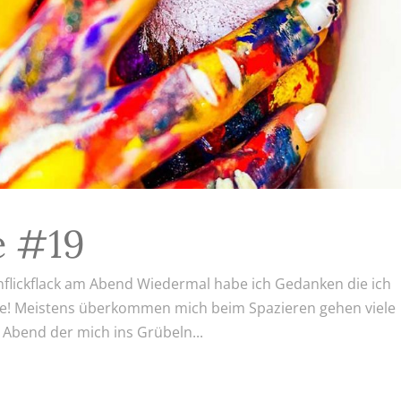
 #19
flickflack am Abend Wiedermal habe ich Gedanken die ich
hte! Meistens überkommen mich beim Spazieren gehen viele
 Abend der mich ins Grübeln...