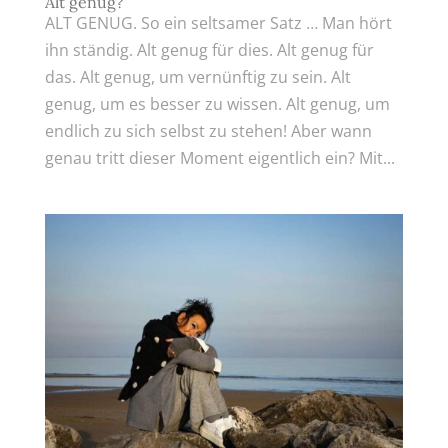
Alt genug?
ALT GENUG. So ein seltsamer Satz … Man hört
ihn ständig. Alt genug für dies. Alt genug für
das. Alt genug, um vernünftig zu sein. Alt
genug, um es besser zu wissen. Alt genug, um
endlich zu sich selbst zu stehen! Aber wann
genau tritt dieser Moment eigentlich ein? Mit...