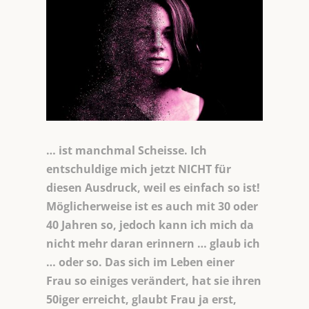
… ist manchmal Scheisse. Ich
entschuldige mich jetzt NICHT für
diesen Ausdruck, weil es einfach so ist!
Möglicherweise ist es auch mit 30 oder
40 Jahren so, jedoch kann ich mich da
nicht mehr daran erinnern … glaub ich
… oder so. Das sich im Leben einer
Frau so einiges verändert, hat sie ihren
50iger erreicht, glaubt Frau ja erst,