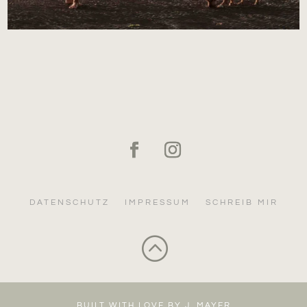
DATENSCHUTZ
IMPRESSUM
SCHREIB MIR
:
BUILT WITH LOVE BY J. MAYER