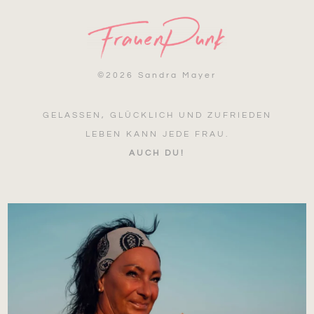
©
2026 Sandra Mayer
GELASSEN, GLÜCKLICH UND ZUFRIEDEN
LEBEN KANN JEDE FRAU.
AUCH DU!