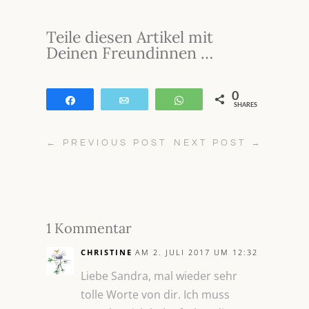
Teile diesen Artikel mit
Deinen Freundinnen …
0
Teilen
E-Mail
WhatsApp
SHARES
←
PREVIOUS POST
NEXT POST
→
1 Kommentar
CHRISTINE
AM 2. JULI 2017 UM 12:32
Liebe Sandra, mal wieder sehr
tolle Worte von dir. Ich muss