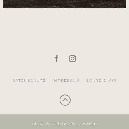
DATENSCHUTZ
IMPRESSUM
SCHREIB MIR
:
BUILT WITH LOVE BY J. MAYER