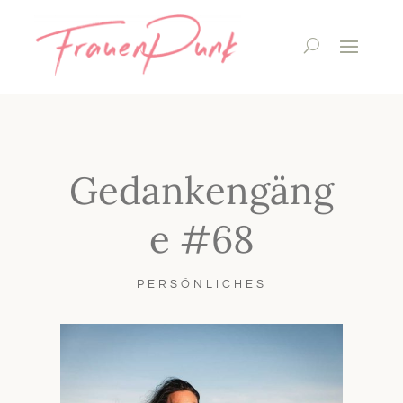
Gedankengäng
e #68
PERSÖNLICHES