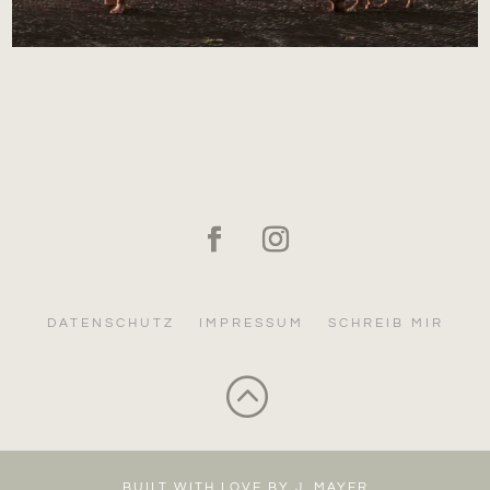
DATENSCHUTZ
IMPRESSUM
SCHREIB MIR
:
BUILT WITH LOVE BY J. MAYER