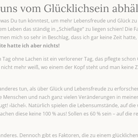
 uns vom Glücklichsein abhäl
 was Du tun könntest, um mehr Lebensfreude und Glück zu s
m Leben das ständig in „Schieflage“ zu liegen schien! Die Fa
men mich so sehr in Beschlag, dass ich gar keine Zeit hatt
te hatte ich aber nichts!
 Tag ohne Lachen ist ein verlorener Tag, das pflegte schon 
cht mehr weiß, wo einem der Kopf steht und man keine Zeit
 anderes tun, als über Glück und Lebensfreude zu erforsche
e Menschen und nach ganz vielen Veränderungen in meinem 
gt! ›lächel‹. Natürlich spielen die Lebensumstände, auf die 
achen diese keine 100 % aus! Sollen es 60 % sein – auf die 
anderes. Dennoch gibt es Faktoren, die zu einem glückliche