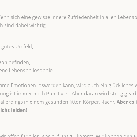
n sich eine gewisse innere Zufriedenheit in allen Lebensber
h sind dabei wichtig:
n gutes Umfeld,
Wohlbefinden,
ene Lebensphilosophie.
hme Emotionen loswerden kann, wird auch ein glückliches
ng ist immer noch Punkt vier. Aber daran wird stetig gear
allerdings in einem gesunden fitten Körper. ›lach‹.
Aber es i
icht leiden!
wir offen für alles, was auf uns zu kommt. Wir können den Bl