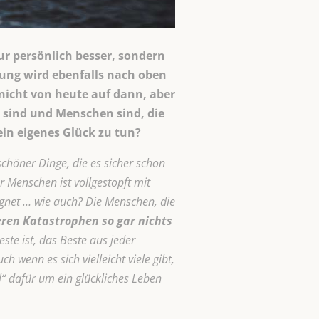
ur persönlich besser, sondern
ng wird ebenfalls nach oben
 nicht von heute auf dann, aber
“ sind und Menschen sind, die
ein eigenes Glück zu tun?
höner Dinge, die es sicher schon
 Menschen ist vollgestopft mit
gnet … wie auch? Die Menschen, die
eren
Katastrophen so gar nichts
te ist, das Beste aus jeder
 wenn es sich vielleicht viele gibt,
“ dafür um ein glückliches Leben