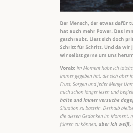
Der Mensch, der etwas dafür tu
hat auch mehr Power. Das Imm
geschraubt. Liest sich doch pr
Schritt für Schritt. Und da wi
wir selbst gerne um uns herum 
Vorab:
Im Moment habe ich tatsäch
immer gegeben hat, die sich aber i
Frust, Sorgen und jeder Menge Unm
mich schon länger lesen und begleit
halte und immer versuche dage
Situation zu basteln. Deshalb bleib
die diesen Gedanken im Moment, mit
führen zu können,
aber ich weiß,