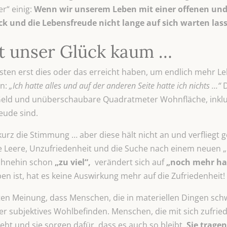
r“ einig:
Wenn wir unserem Leben mit einer offenen und
k und die Lebensfreude nicht lange auf sich warten las
st unser Glück kaum …
ten erst dies oder das erreicht haben, um endlich mehr Le
n:
„Ich hatte alles und auf der anderen Seite hatte ich nichts …“
D
Geld und unüberschaubare Quadratmeter Wohnfläche, inklus
eude sind.
kurz die Stimmung … aber diese hält nicht an und verfliegt g
e Leere, Unzufriedenheit und die Suche nach einem neuen „S
 ohnehin schon
„zu viel“,
verändert sich auf
„noch mehr ha
 ist, hat es keine Auswirkung mehr auf die Zufriedenheit!
en Meinung, dass Menschen, die in materiellen Dingen sch
er subjektives Wohlbefinden. Menschen, die mit sich zufrie
geht und sie sorgen dafür, dass es auch so bleibt.
Sie tragen