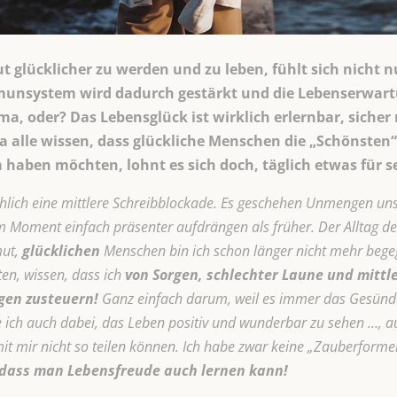
t glücklicher zu werden und zu leben, fühlt sich nicht n
unsystem wird dadurch gestärkt und die Lebenserwartu
ima, oder? Das Lebensglück ist wirklich erlernbar, sicher
r ja alle wissen, dass glückliche Menschen die „Schönsten
haben möchten, lohnt es sich doch, täglich etwas für s
lich eine mittlere Schreibblockade. Es geschehen Unmengen unsc
m Moment einfach präsenter aufdrängen als früher. Der Alltag der
ut,
glücklichen
Menschen bin ich schon länger nicht mehr bege
en, wissen, dass ich
von Sorgen, schlechter Laune und mittl
gen zusteuern!
Ganz einfach darum, weil es immer das Gesündes
e ich auch dabei, das Leben positiv und wunderbar zu sehen …, auch
 mir nicht so teilen können. Ich habe zwar keine „Zauberformel
 dass man Lebensfreude auch lernen kann!