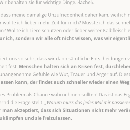
ir behalten sie für wichtige Dinge. ›lächel‹.
dass meine damalige Unzufriedenheit daher kam, weil ich ni
r wollte ich lieber mehr Zeit für mich? Musste ich das schne
n? Wollte ich Tiere schützen oder lieber weiter Kalbfleisch 
ur ich, sondern wir alle oft nicht wissen, was wir eigentl
iert uns so sehr, dass wir dann sämtliche Entscheidungen v
eit fest.
Menschen halten sich an Krisen fest, durchleb
unangenehme Gefühle wie Wut, Trauer und Ärger auf. Dies
lassen kann, der findet auch schneller wieder einen Weg
edes Problem als Chance wahrnehmen sollten! Das ist das E
rnd die Frage stellt:
„Warum muss das jedes Mal mir passiere
r man akzeptiert, dass sich Situationen nicht mehr verä
zukämpfen und sie freizulassen.