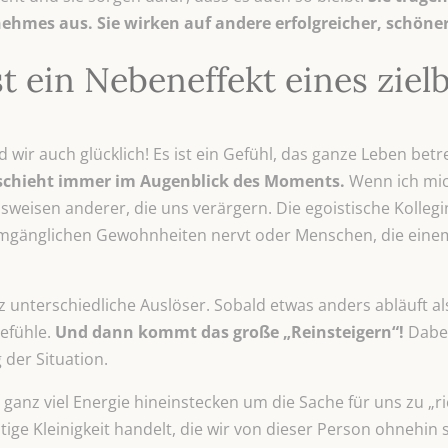
hmes aus. Sie wirken auf andere erfolgreicher, schöner
t ein Nebeneffekt eines zie
d wir auch glücklich! Es ist ein Gefühl, das ganze Leben bet
schieht immer im Augenblick des Moments.
Wenn ich mic
isen anderer, die uns verärgern. Die egoistische Kollegin,
umgänglichen Gewohnheiten nervt oder Menschen, die einem
z unterschiedliche Auslöser. Sobald etwas anders abläuft al
efühle.
Und dann kommt das große „Reinsteigern“!
Dabei
 der Situation.
r ganz viel Energie hineinstecken um die Sache für uns zu „r
ige Kleinigkeit handelt, die wir von dieser Person ohnehin