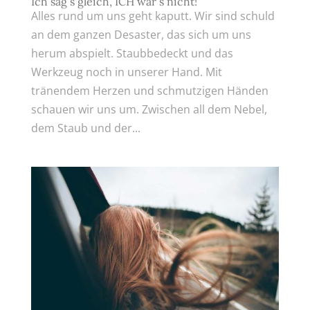
Ich sag´s gleich, ICH war´s nicht!
Alles rund um uns geht kaputt. Wir sind schuld
an dem ganzen Desaster, das sich um uns
herum abspielt. Staubbedeckt und das
Werkzeug noch in unserer Hand. Mit
tränendem Herzen und schmutzigen Händen
schauen wir uns um. Zwischen all dem Nebel,
dem Staub und der...