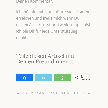
Deinen Kommentar.
Ich möchte mit FrauenPunk viele Frauen
erreichen und freue mich wenn Du
diesen Artikel teilst und weiterempfiehlst.
Ich bin Dir für jede Unterstützung
dankbar!
Teile diesen Artikel mit
Deinen Freundinnen …
0
Teilen
E-Mail
WhatsApp
SHARES
←
PREVIOUS POST
NEXT POST
→