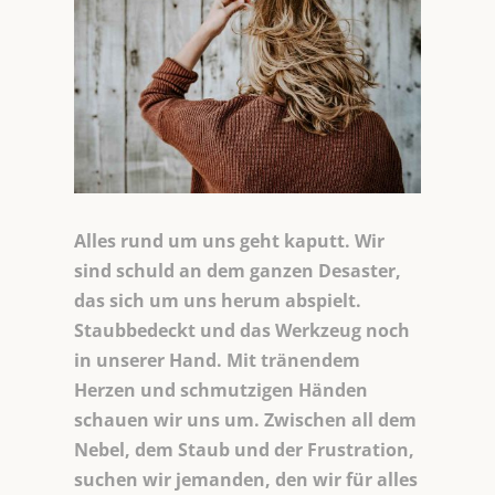
Alles rund um uns geht kaputt. Wir
sind schuld an dem ganzen Desaster,
das sich um uns herum abspielt.
Staubbedeckt und das Werkzeug noch
in unserer Hand. Mit tränendem
Herzen und schmutzigen Händen
schauen wir uns um. Zwischen all dem
Nebel, dem Staub und der Frustration,
suchen wir jemanden, den wir für alles