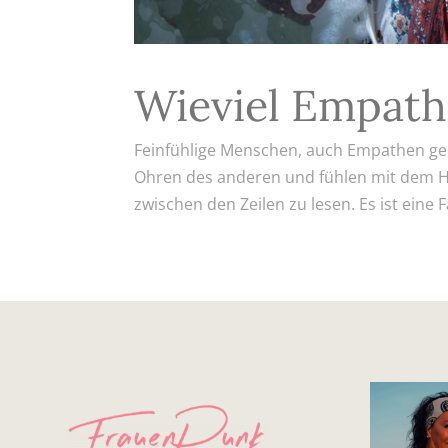
Wieviel Empathi
Feinfühlige Menschen, auch Empathen ge
Ohren des anderen und fühlen mit dem H
zwischen den Zeilen zu lesen. Es ist eine