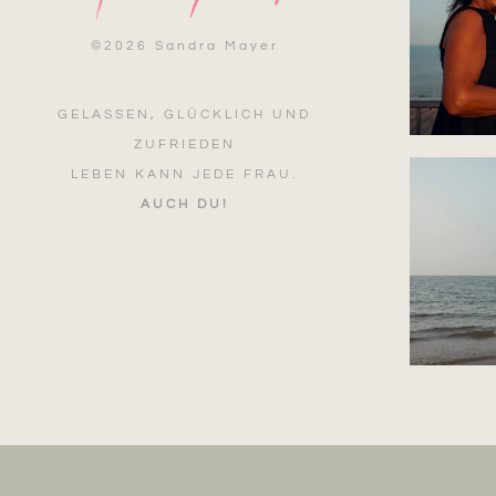
©
2026 Sandra Mayer
GELASSEN, GLÜCKLICH UND
ZUFRIEDEN
LEBEN KANN JEDE FRAU.
AUCH DU!